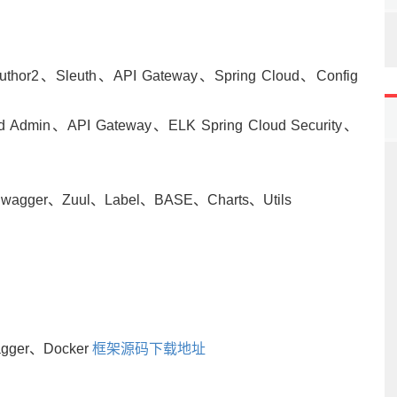
thor2、Sleuth、API Gateway、Spring Cloud、Config
 Admin、API Gateway、ELK Spring Cloud Security、
agger、Zuul、Label、BASE、Charts、Utils
gger、Docker
框架源码下载地址