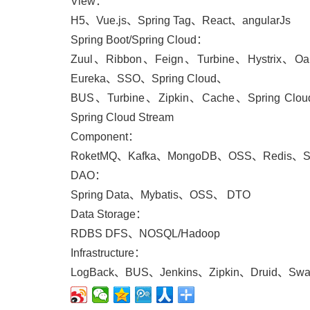
View：
H5、Vue.js、Spring Tag、React、angularJs
Spring Boot/Spring Cloud：
Zuul、Ribbon、Feign、Turbine、Hystrix、Oau
Eureka、SSO、Spring Cloud、
BUS、Turbine、Zipkin、Cache、Spring Cloud
Spring Cloud Stream
Component：
RoketMQ、Kafka、MongoDB、OSS、Redis、Sw
DAO：
Spring Data、Mybatis、OSS、 DTO
Data Storage：
RDBS DFS、NOSQL/Hadoop
Infrastructure：
LogBack、BUS、Jenkins、Zipkin、Druid、Swa