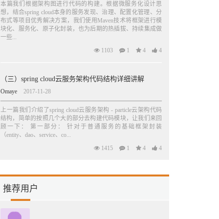
本篇我们根据架构图进行代码的构建。根据微服务化设计思
想，结合spring cloud本身的服务发现、治理、配置化管理、分
布式等项目优秀解决方案，我们使用Maven技术将框架进行模
块化、服务化、原子化封装，也为后期的热插拔、持续集成做
一些...
1103
1
4
4
（三）spring cloud云服务架构代码结构详细讲解
Omaye
2017-11-28
上一篇我们介绍了spring cloud云服务架构 - particle云架构代码
结构，简单的按照几个大的部分去构建代码模块，让我们来回
顾一下： 第一部分： 针对于普通服务的基础框架封装
（entity、dao、service、co...
1415
1
4
4
推荐用户