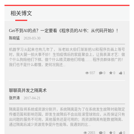
相关博文
Get不到AI的点？一定要看《程序员的AI书：从代码开始》！
陈晓猛
2020-03-30
机器学习火起来也有几年了， 当老姑大伯们渐渐把AI和程序员画上等号
时，我大腿一拍大事不妙！生怕疫情后的家庭聚会上，让我表演才艺：做
个什么狗陪他们下棋、做个什么精灵跟他们唠嗑…… 程序员群体很广的！
我们也不是什么都懂，更何况我还...
937
0
0
1
聊聊高并发之隔离术
张开涛
2017-04-21
隔离是指将系统或资源分割开，系统隔离是为了在系统发生故障时能限定
传播范围和影响范围，即发生故障后不会出现滚雪球效应，从而保证只有
出问题的服务不可用，其他服务还是可用的；而资源隔离有脏数据隔离、
通过隔离后减少资源竞争提升性能等。我遇到的比...
2093
0
0
0