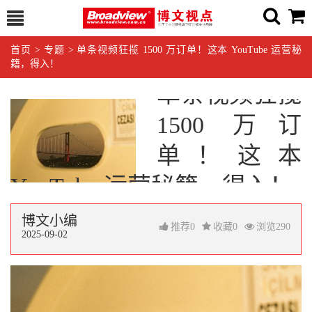
首页
>
专题
>
单条视频狂揽 1500 万订单！这本 YouTube 运营秘
籍，得入！
单条视频狂揽
1500 万订
单！这本
YouTube 运营秘籍，得入！
博文小编
推荐
0
收藏
0
浏览
290
2025-09-02