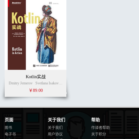
Kotlin实战
Dmitry Jemerov
Svetlana Isakova
(作者)
覃宇
罗丽
李思阳
蒋扬海
(译者)
￥89.00
页面
关于我们
帮助
图书
关于我们
作译者帮助
电子书
用户协议
关于积分