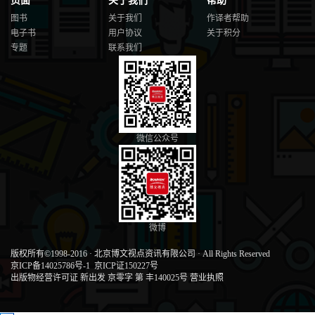
页面
关于我们
帮助
图书
关于我们
作译者帮助
电子书
用户协议
关于积分
专题
联系我们
微信公众号
微博
版权所有©1998-2016
·
北京博文视点资讯有限公司
·
All Rights Reserved
京ICP备14025786号-1
京ICP证150227号
出版物经营许可证 新出发 京零字 第 丰140025号
营业执照