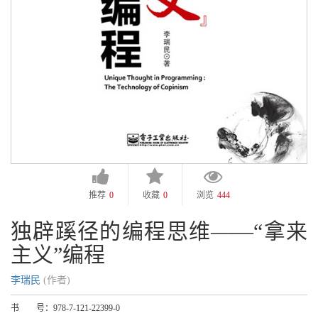
推荐
0
收藏
0
浏览
444
独辟蹊径的编程思维——“拿来
主义”编程
李瑞民
(作者)
书 号：
978-7-121-22399-0