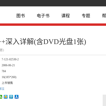
图书
电子书
课程
专题
++深入详解(含DVD光盘1张)
作者)
：
7-121-02530-2
：
2006-06-21
：
784
：
16(185*260)
：
上市销售
郭立