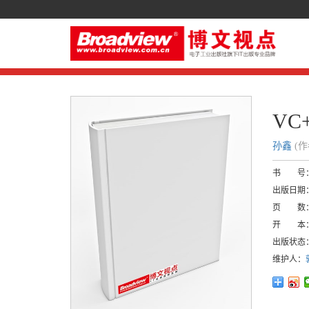
VC
孙鑫
(
书 号
出版日期
页 数
开 本
出版状态
维护人：