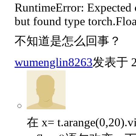
RuntimeError: Expected 
but found type torch.Flo
不知道是怎么回事？
wumenglin8263
发表于 201
在 x= t.arange(0,2