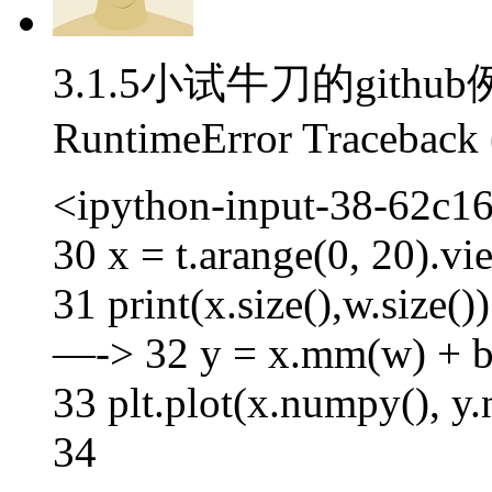
3.1.5小试牛刀的githu
RuntimeError Traceback (m
<ipython-input-38-62c1
30 x = t.arange(0, 20).vi
31 print(x.size(),w.size())
—-> 32 y = x.mm(w) + b
33 plt.plot(x.numpy(), y
34