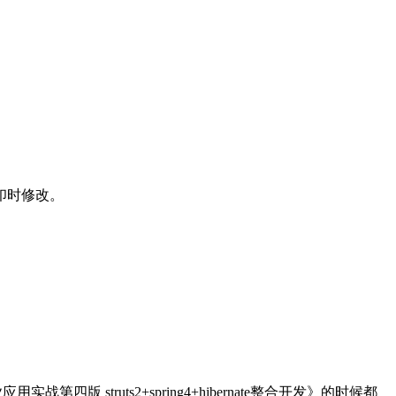
印时修改。
 struts2+spring4+hibernate整合开发》的时候都