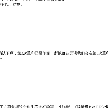
l没有以；结尾。
确认下啊，第2次重印已经印完，所以确认无误我们会在第3次重
~
觉得这个似乎不太好学啊。以前看过《轻量级Java EE企业应用实战第四版