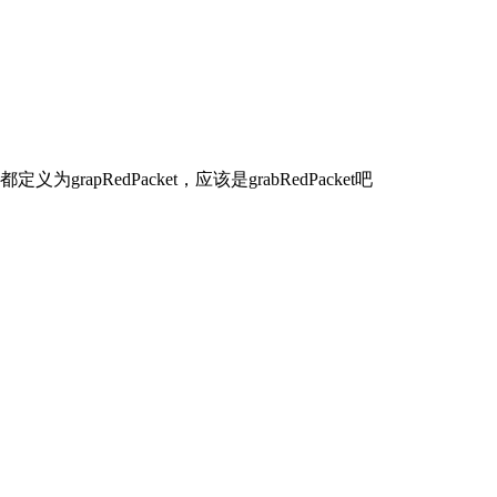
pRedPacket，应该是grabRedPacket吧