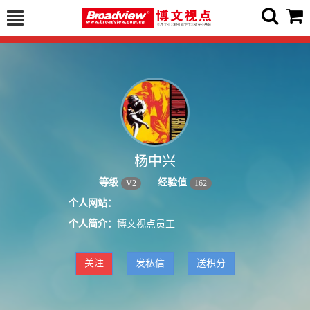
杨中兴
等级
经验值
V
2
162
个人网站：
个人简介：
博文视点员工
关注
发私信
送积分