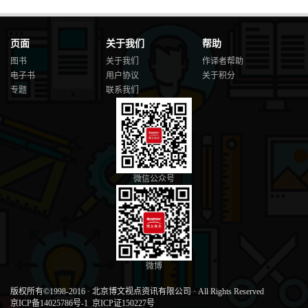
页面
关于我们
帮助
图书
关于我们
作译者帮助
电子书
用户协议
关于积分
专题
联系我们
微信公众号
微博
版权所有©1998-2016
·
北京博文视点资讯有限公司
·
All Rights Reserved
京ICP备14025786号-1
京ICP证150227号