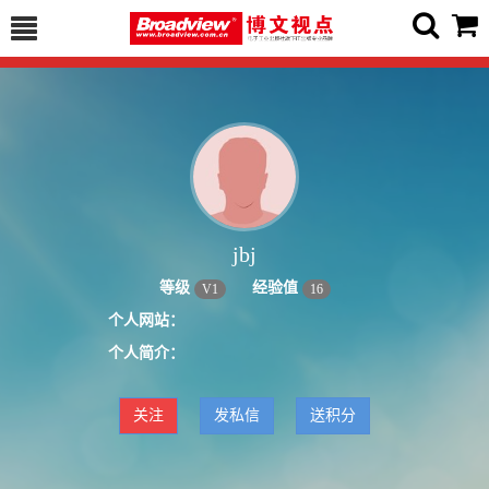
jbj
等级
经验值
V
1
16
个人网站：
个人简介：
关注
发私信
送积分