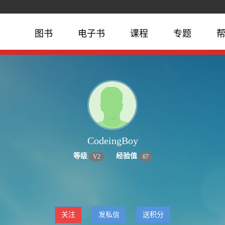
图书
电子书
课程
专题
CodeingBoy
等级
经验值
V
2
67
关注
发私信
送积分