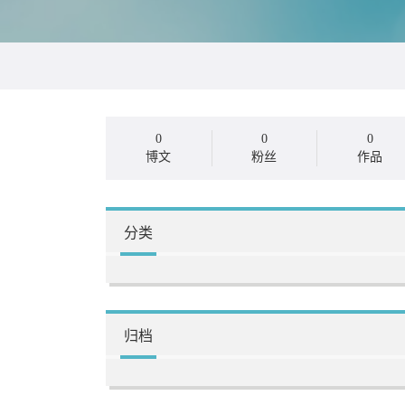
0
0
0
博文
粉丝
作品
分类
归档