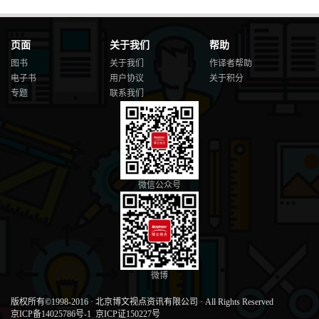
页面
关于我们
帮助
图书
关于我们
作译者帮助
电子书
用户协议
关于积分
专题
联系我们
微信公众号
微博
版权所有©1998-2016
·
北京博文视点资讯有限公司
·
All Rights Reserved
京ICP备14025786号-1
京ICP证150227号