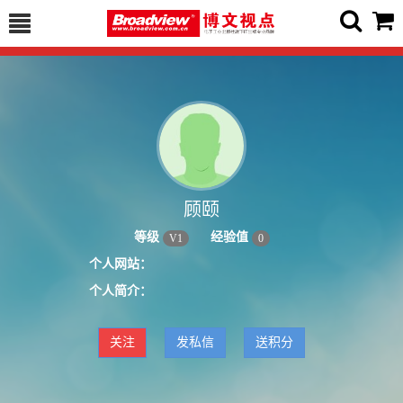
顾颐
等级
经验值
V
1
0
个人网站：
个人简介：
关注
发私信
送积分