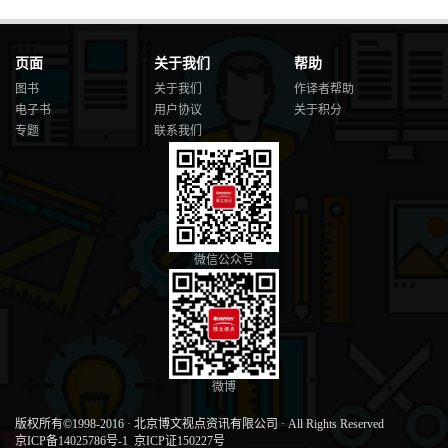
页面
关于我们
帮助
图书
关于我们
作译者帮助
电子书
用户协议
关于积分
专题
联系我们
微信公众号
微博
版权所有©1998-2016
·
北京博文视点资讯有限公司
·
All Rights Reserved
京ICP备14025786号-1
京ICP证150227号