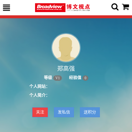
郑高强
等级
经验值
V
1
0
个人网站：
个人简介：
关注
发私信
送积分