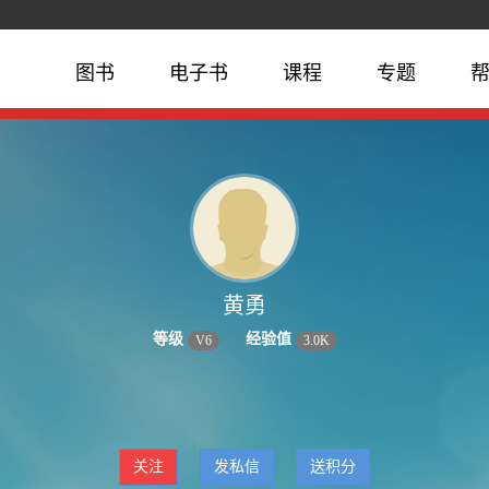
图书
电子书
课程
专题
黄勇
等级
经验值
V
6
3.0K
关注
发私信
送积分