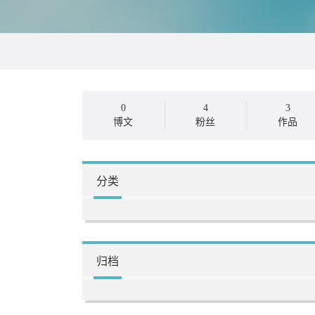
0
4
3
博文
粉丝
作品
分类
归档