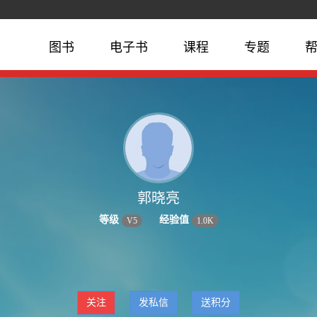
图书
电子书
课程
专题
郭晓亮
等级
经验值
V
5
1.0K
关注
发私信
送积分