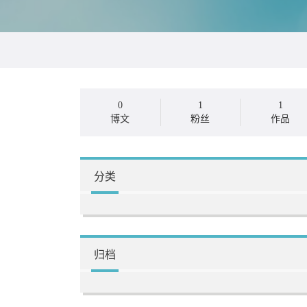
0
1
1
博文
粉丝
作品
分类
归档