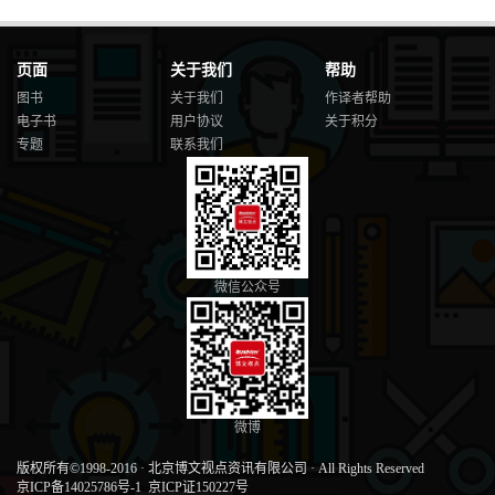
页面
关于我们
帮助
图书
关于我们
作译者帮助
电子书
用户协议
关于积分
专题
联系我们
微信公众号
微博
版权所有©1998-2016
·
北京博文视点资讯有限公司
·
All Rights Reserved
京ICP备14025786号-1
京ICP证150227号