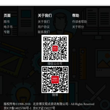
页面
关于我们
帮助
图书
关于我们
作译者帮助
电子书
用户协议
关于积分
专题
联系我们
微信公众号
微博
版权所有©1998-2016
·
北京博文视点资讯有限公司
·
All Rights Reserved
京ICP备14025786号-1
京ICP证150227号