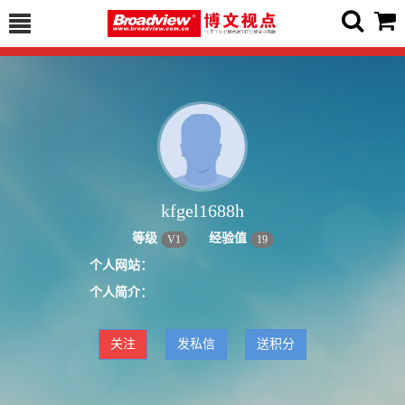
kfgel1688h
等级
经验值
V
1
19
个人网站：
个人简介：
关注
发私信
送积分