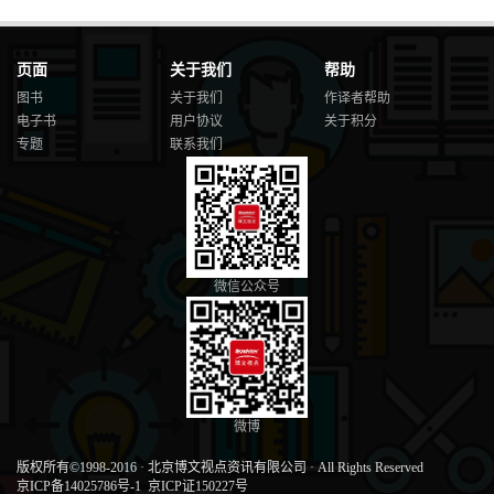
页面
关于我们
帮助
图书
关于我们
作译者帮助
电子书
用户协议
关于积分
专题
联系我们
微信公众号
微博
版权所有©1998-2016
·
北京博文视点资讯有限公司
·
All Rights Reserved
京ICP备14025786号-1
京ICP证150227号