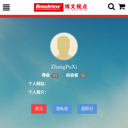
ZhangPuXi
等级
经验值
V
1
13
个人网站：
个人简介：
关注
发私信
送积分