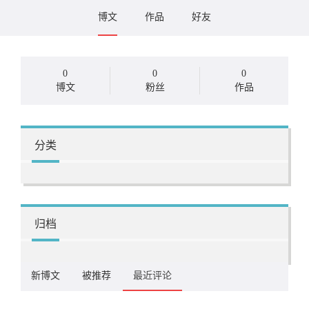
博文
作品
好友
0
0
0
博文
粉丝
作品
分类
归档
新博文
被推荐
最近评论