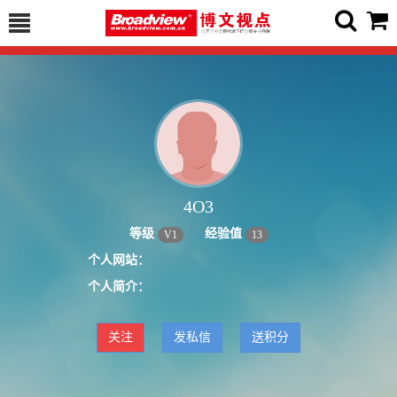
4O3
等级
经验值
V
1
13
个人网站：
个人简介：
关注
发私信
送积分