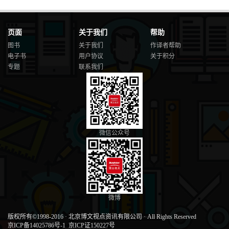
页面
关于我们
帮助
图书
关于我们
作译者帮助
电子书
用户协议
关于积分
专题
联系我们
微信公众号
微博
版权所有©1998-2016
·
北京博文视点资讯有限公司
·
All Rights Reserved
京ICP备14025786号-1
京ICP证150227号