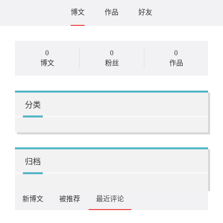
博文
作品
好友
0
0
0
博文
粉丝
作品
分类
归档
新博文
被推荐
最近评论