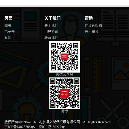
页面
关于我们
帮助
图书
关于我们
作译者帮助
电子书
用户协议
关于积分
专题
联系我们
微信公众号
微博
版权所有©1998-2016
·
北京博文视点资讯有限公司
·
All Rights Reserved
京ICP备14025786号-1
京ICP证150227号