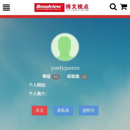
yunfypumin
等级
经验值
V
1
13
个人网站：
个人简介：
关注
发私信
送积分