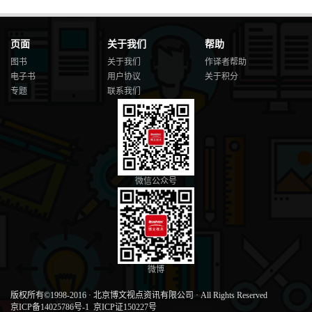
页面
关于我们
帮助
图书
关于我们
作译者帮助
电子书
用户协议
关于积分
专题
联系我们
微信公众号
微博
版权所有©1998-2016
·
北京博文视点资讯有限公司
·
All Rights Reserved
京ICP备14025786号-1
京ICP证150227号