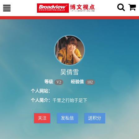
吴倩雪
等级
经验值
V
2
102
个人网站：
个人简介：
千里之行始于足下
关注
发私信
送积分