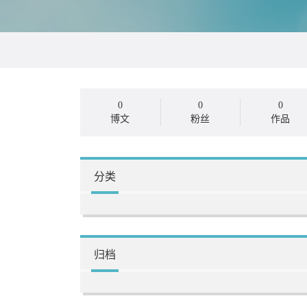
0
0
0
博文
粉丝
作品
分类
归档