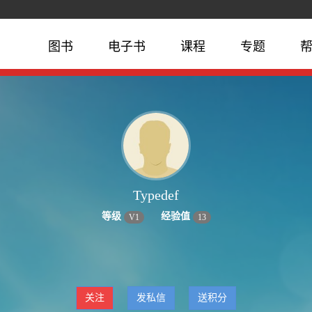
图书
电子书
课程
专题
Typedef
等级
经验值
V
1
13
关注
发私信
送积分