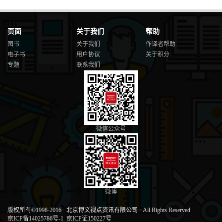
页面
关于我们
帮助
图书
关于我们
作译者帮助
电子书
用户协议
关于积分
专题
联系我们
微信公众号
微博
版权所有©1998-2016
·
北京博文视点资讯有限公司
·
All Rights Reserved
京ICP备14025786号-1
京ICP证150227号