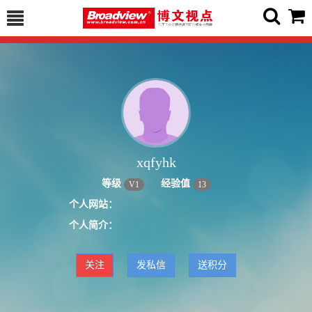
xqfyhk
等级
经验值
V
1
13
个人网站：
个人简介：
关注
发私信
送积分