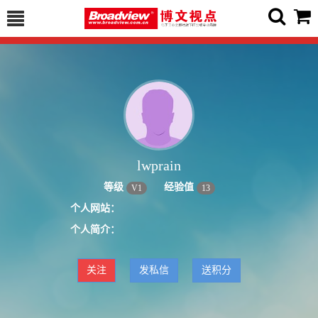
lwprain
等级
经验值
V
1
13
个人网站：
个人简介：
关注
发私信
送积分