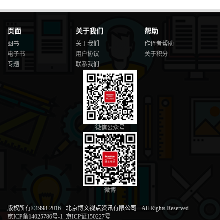
页面
关于我们
帮助
图书
关于我们
作译者帮助
电子书
用户协议
关于积分
专题
联系我们
微信公众号
微博
版权所有©1998-2016
·
北京博文视点资讯有限公司
·
All Rights Reserved
京ICP备14025786号-1
京ICP证150227号