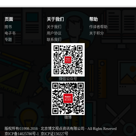
页面
关于我们
帮助
图书
关于我们
作译者帮助
电子书
用户协议
关于积分
专题
联系我们
微信公众号
微博
版权所有©1998-2016
·
北京博文视点资讯有限公司
·
All Rights Reserved
京ICP备14025786号-1
京ICP证150227号