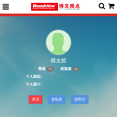
辉太郎
等级
经验值
V
1
16
个人网站：
个人简介：
关注
发私信
送积分