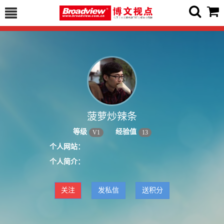
菠萝炒辣条
等级
经验值
V
1
13
个人网站：
个人简介：
关注
发私信
送积分