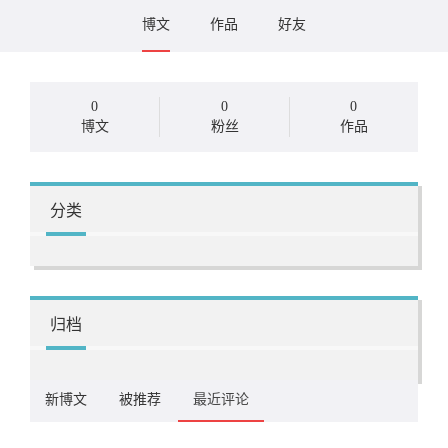
博文
作品
好友
0
0
0
博文
粉丝
作品
分类
归档
新博文
被推荐
最近评论