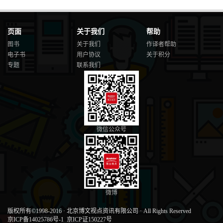
页面
关于我们
帮助
图书
关于我们
作译者帮助
电子书
用户协议
关于积分
专题
联系我们
微信公众号
微博
版权所有©1998-2016
·
北京博文视点资讯有限公司
·
All Rights Reserved
京ICP备14025786号-1
京ICP证150227号