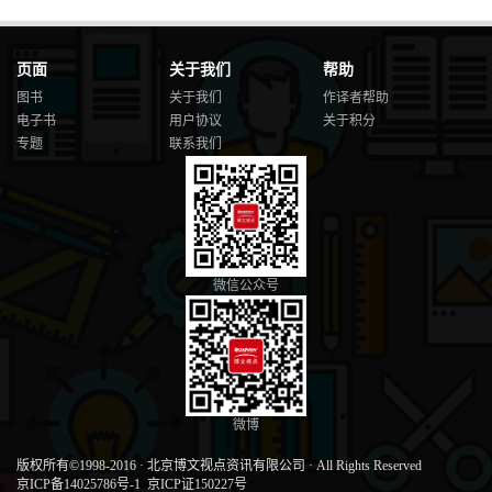
页面
关于我们
帮助
图书
关于我们
作译者帮助
电子书
用户协议
关于积分
专题
联系我们
微信公众号
微博
版权所有©1998-2016
·
北京博文视点资讯有限公司
·
All Rights Reserved
京ICP备14025786号-1
京ICP证150227号