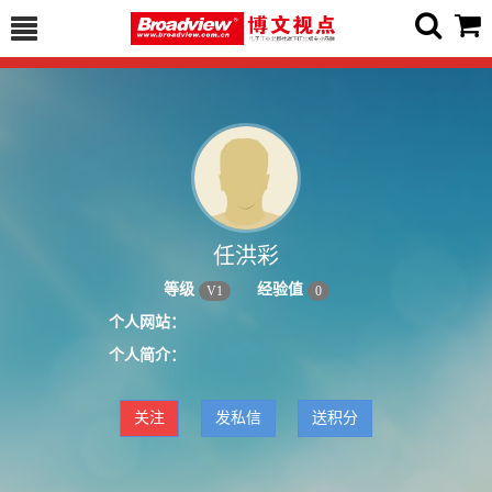
任洪彩
等级
经验值
V
1
0
个人网站：
个人简介：
关注
发私信
送积分