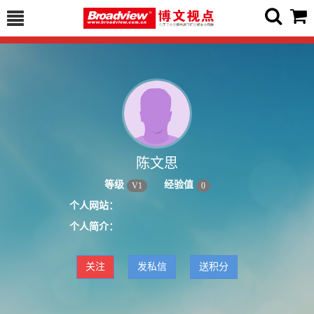
陈文思
等级
经验值
V
1
0
个人网站：
个人简介：
关注
发私信
送积分