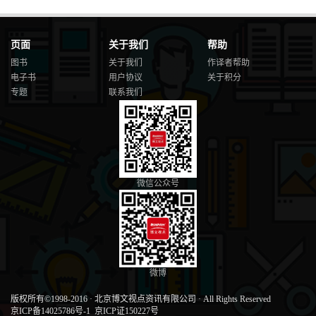
页面
关于我们
帮助
图书
关于我们
作译者帮助
电子书
用户协议
关于积分
专题
联系我们
微信公众号
微博
版权所有©1998-2016
·
北京博文视点资讯有限公司
·
All Rights Reserved
京ICP备14025786号-1
京ICP证150227号