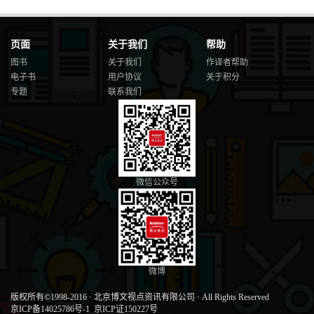
页面
关于我们
帮助
图书
关于我们
作译者帮助
电子书
用户协议
关于积分
专题
联系我们
微信公众号
微博
版权所有©1998-2016
·
北京博文视点资讯有限公司
·
All Rights Reserved
京ICP备14025786号-1
京ICP证150227号