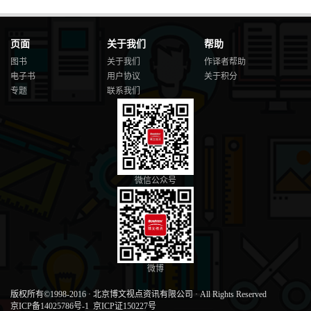
页面
关于我们
帮助
图书
关于我们
作译者帮助
电子书
用户协议
关于积分
专题
联系我们
微信公众号
微博
版权所有©1998-2016
·
北京博文视点资讯有限公司
·
All Rights Reserved
京ICP备14025786号-1
京ICP证150227号