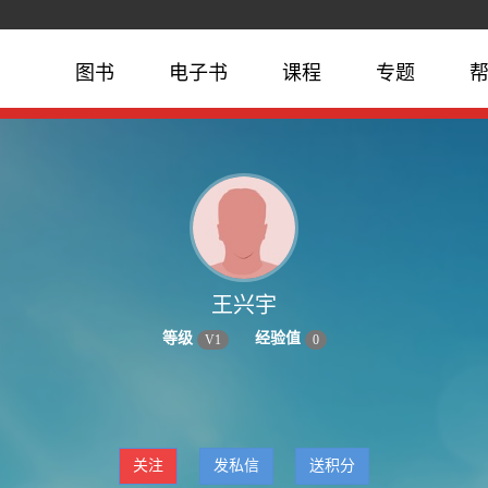
图书
电子书
课程
专题
王兴宇
等级
经验值
V
1
0
关注
发私信
送积分