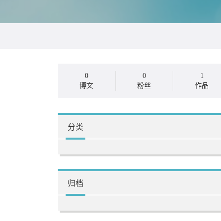
0
0
1
博文
粉丝
作品
分类
归档