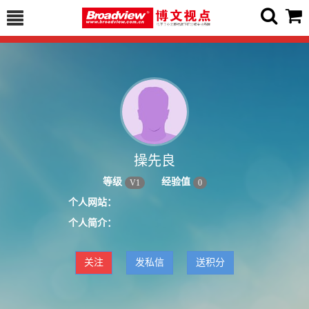
操先良
等级
经验值
V
1
0
个人网站：
个人简介：
关注
发私信
送积分