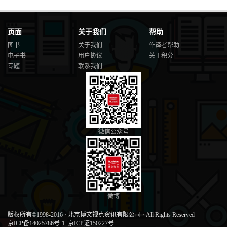
页面
关于我们
帮助
图书
关于我们
作译者帮助
电子书
用户协议
关于积分
专题
联系我们
微信公众号
微博
版权所有©1998-2016
·
北京博文视点资讯有限公司
·
All Rights Reserved
京ICP备14025786号-1
京ICP证150227号