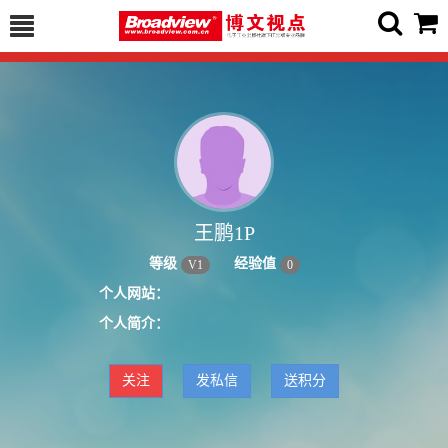
王鹏1P
等级
经验值
V
1
0
个人网站：
个人简介：
关注
发私信
送积分