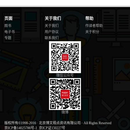
页面
关于我们
帮助
图书
关于我们
作译者帮助
电子书
用户协议
关于积分
专题
联系我们
微信公众号
微博
版权所有©1998-2016
·
北京博文视点资讯有限公司
·
All Rights Reserved
京ICP备14025786号-1
京ICP证150227号