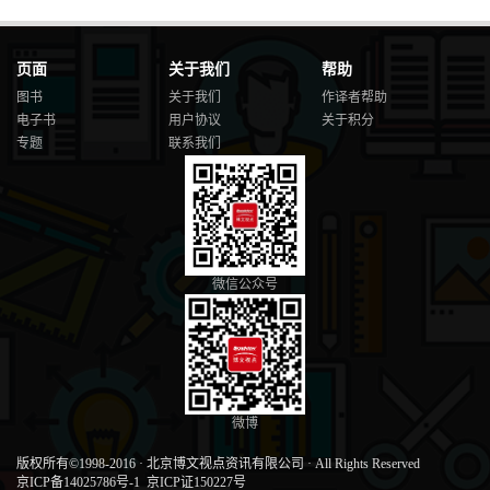
页面
关于我们
帮助
图书
关于我们
作译者帮助
电子书
用户协议
关于积分
专题
联系我们
微信公众号
微博
版权所有©1998-2016
·
北京博文视点资讯有限公司
·
All Rights Reserved
京ICP备14025786号-1
京ICP证150227号