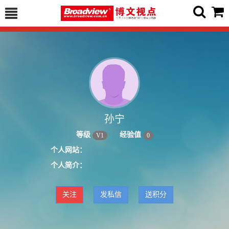
孙宁
等级
经验值
V
1
0
个人网站：
个人简介：
关注
发私信
送积分