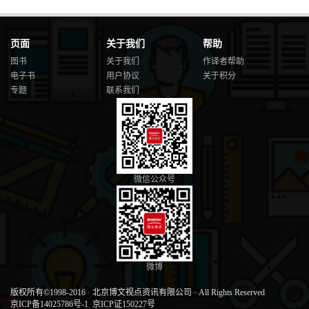
页面
关于我们
帮助
图书
关于我们
作译者帮助
电子书
用户协议
关于积分
专题
联系我们
微信公众号
微博
版权所有©1998-2016
·
北京博文视点资讯有限公司
·
All Rights Reserved
京ICP备14025786号-1
京ICP证150227号