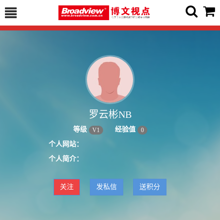
罗云彬NB
等级
经验值
V
1
0
个人网站：
个人简介：
关注
发私信
送积分