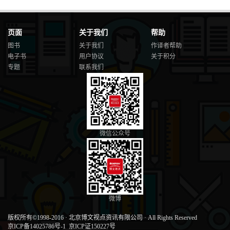
页面
关于我们
帮助
图书
关于我们
作译者帮助
电子书
用户协议
关于积分
专题
联系我们
微信公众号
微博
版权所有©1998-2016
·
北京博文视点资讯有限公司
·
All Rights Reserved
京ICP备14025786号-1
京ICP证150227号