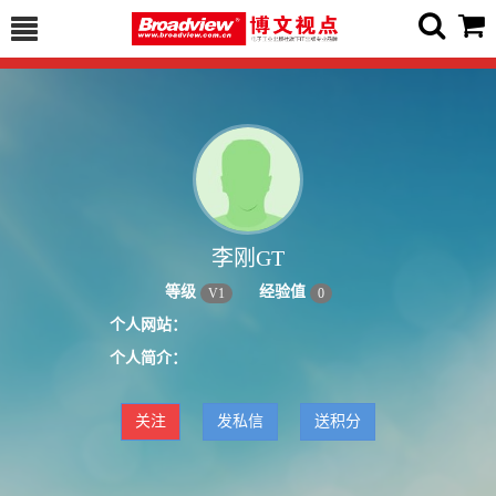
李刚GT
等级
经验值
V
1
0
个人网站：
个人简介：
关注
发私信
送积分