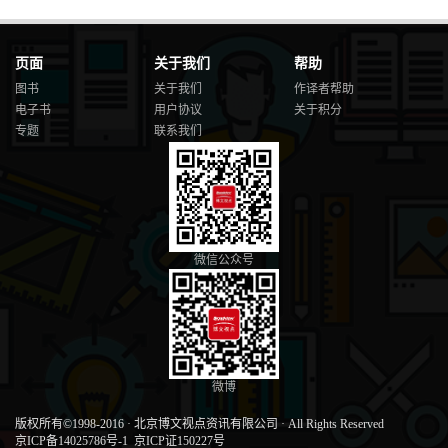
页面
关于我们
帮助
图书
关于我们
作译者帮助
电子书
用户协议
关于积分
专题
联系我们
微信公众号
微博
版权所有©1998-2016
·
北京博文视点资讯有限公司
·
All Rights Reserved
京ICP备14025786号-1
京ICP证150227号