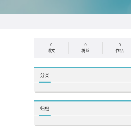
0
0
0
博文
粉丝
作品
分类
归档