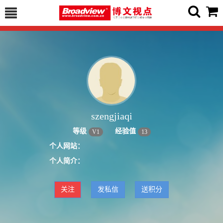
szengjiaqi
等级
经验值
V
1
13
个人网站：
个人简介：
关注
发私信
送积分