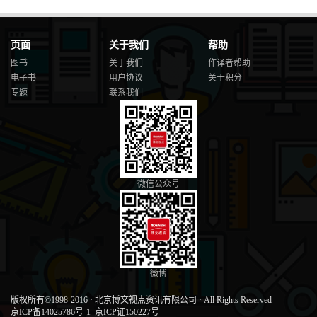
页面
关于我们
帮助
图书
关于我们
作译者帮助
电子书
用户协议
关于积分
专题
联系我们
微信公众号
微博
版权所有©1998-2016
·
北京博文视点资讯有限公司
·
All Rights Reserved
京ICP备14025786号-1
京ICP证150227号