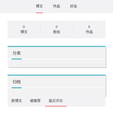
博文
作品
好友
0
0
0
博文
粉丝
作品
分类
归档
新博文
被推荐
最近评论