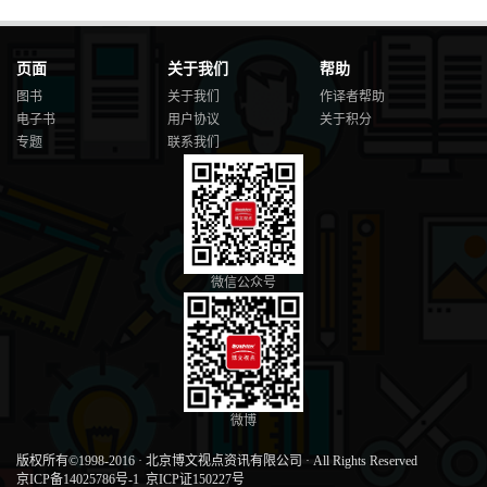
页面
关于我们
帮助
图书
关于我们
作译者帮助
电子书
用户协议
关于积分
专题
联系我们
微信公众号
微博
版权所有©1998-2016
·
北京博文视点资讯有限公司
·
All Rights Reserved
京ICP备14025786号-1
京ICP证150227号