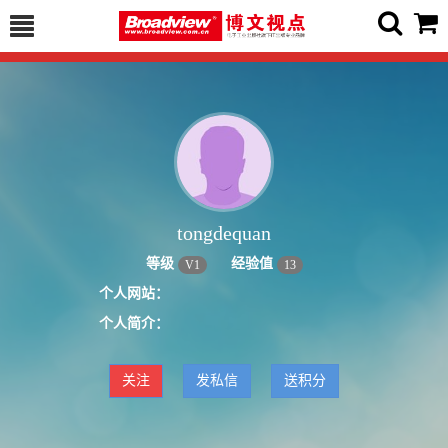
tongdequan
等级
经验值
V
1
13
个人网站：
个人简介：
关注
发私信
送积分