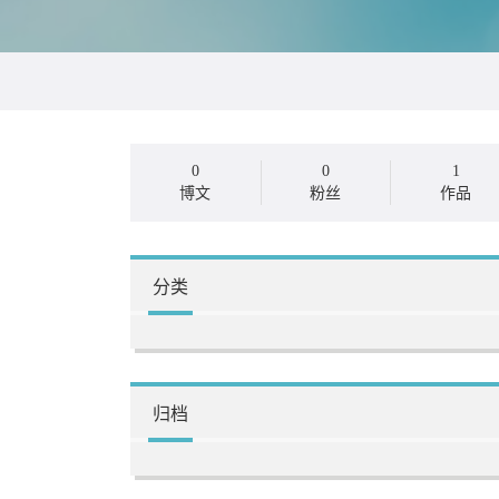
0
0
1
博文
粉丝
作品
分类
归档