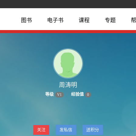
图书
电子书
课程
专题
周涛明
等级
经验值
V
1
0
关注
发私信
送积分