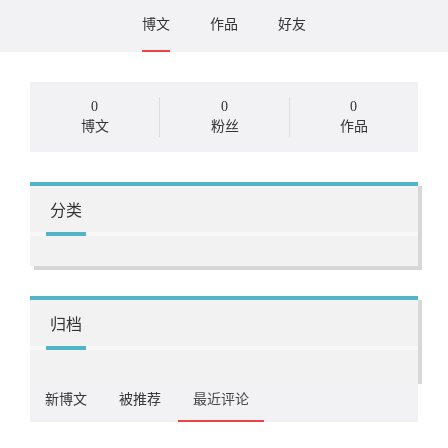
博文
作品
好友
0
0
0
博文
粉丝
作品
分类
归档
新博文
被推荐
最近评论