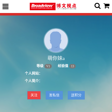
萌你妹a
等级
经验值
V
1
13
个人网站：
个人简介：
关注
发私信
送积分