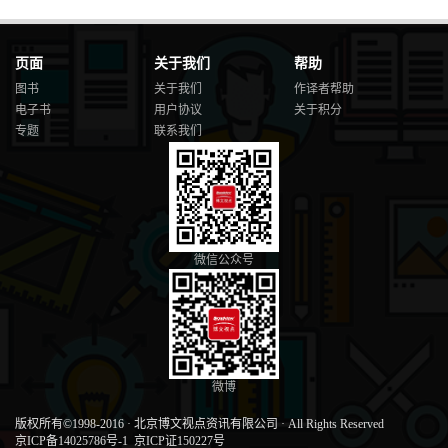
页面
关于我们
帮助
图书
关于我们
作译者帮助
电子书
用户协议
关于积分
专题
联系我们
微信公众号
微博
版权所有©1998-2016
·
北京博文视点资讯有限公司
·
All Rights Reserved
京ICP备14025786号-1
京ICP证150227号