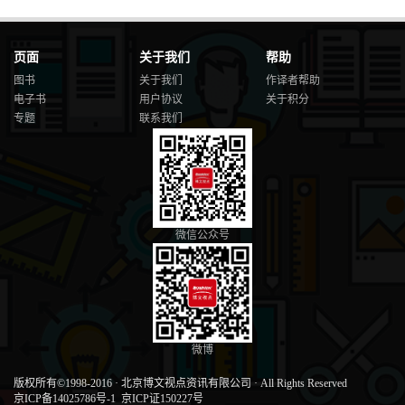
页面
关于我们
帮助
图书
关于我们
作译者帮助
电子书
用户协议
关于积分
专题
联系我们
微信公众号
微博
版权所有©1998-2016
·
北京博文视点资讯有限公司
·
All Rights Reserved
京ICP备14025786号-1
京ICP证150227号