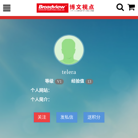
telera
等级
经验值
V
1
13
个人网站：
个人简介：
关注
发私信
送积分