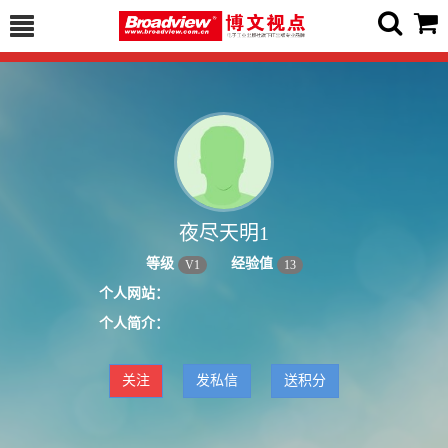
夜尽天明1
等级
经验值
V
1
13
个人网站：
个人简介：
关注
发私信
送积分