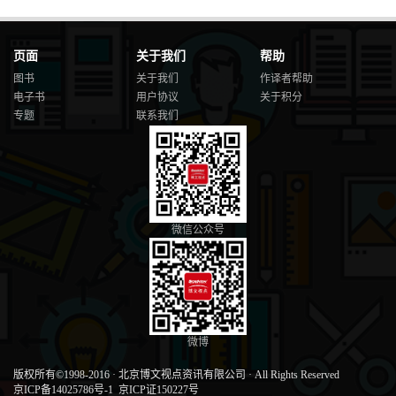
页面
关于我们
帮助
图书
关于我们
作译者帮助
电子书
用户协议
关于积分
专题
联系我们
微信公众号
微博
版权所有©1998-2016
·
北京博文视点资讯有限公司
·
All Rights Reserved
京ICP备14025786号-1
京ICP证150227号