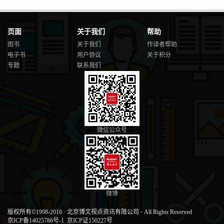
页面
关于我们
帮助
图书
关于我们
作译者帮助
电子书
用户协议
关于积分
专题
联系我们
微信公众号
微博
版权所有©1998-2016
·
北京博文视点资讯有限公司
·
All Rights Reserved
京ICP备14025786号-1
京ICP证150227号