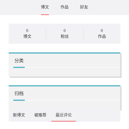
博文
作品
好友
0
0
0
博文
粉丝
作品
分类
归档
新博文
被推荐
最近评论