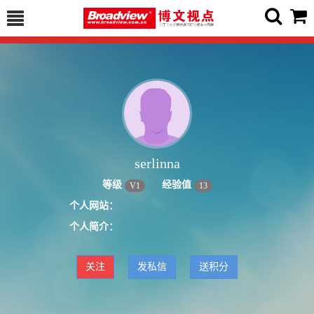
serlinna
等级
经验值
V
1
13
个人网站：
个人简介：
关注
发私信
送积分