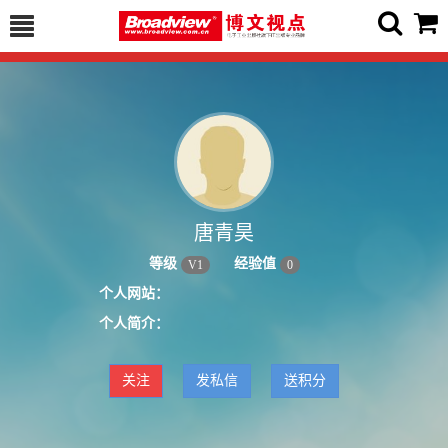
唐青昊
等级
经验值
V
1
0
个人网站：
个人简介：
关注
发私信
送积分