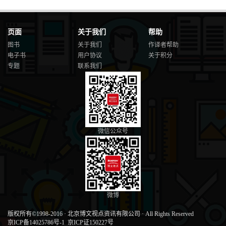
页面
关于我们
帮助
图书
关于我们
作译者帮助
电子书
用户协议
关于积分
专题
联系我们
微信公众号
微博
版权所有©1998-2016
·
北京博文视点资讯有限公司
·
All Rights Reserved
京ICP备14025786号-1
京ICP证150227号