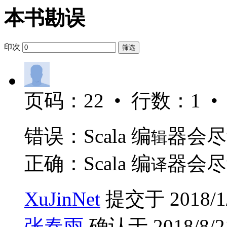
本书勘误
印次
筛选
页码：22 • 行数：1 •
错误：Scala 编
器会尽
辑
正确：Scala 编
器会尽
译
XuJinNet
提交于 2018/1/1
张春雨
确认于 2018/8/21