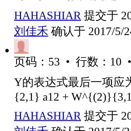
HAHASHIAR
提交于 2017
刘佳禾
确认于 2017/5/24
页码：53 • 行数：10 
Y的表达式最后一项应为“W^{(
{2,1} a12 + W^{(2)}{3,
HAHASHIAR
提交于 2017