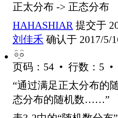
正太分布 -> 正态分布
HAHASHIAR
提交于 2017
刘佳禾
确认于 2017/5/16
页码：54 • 行数：5 •
“通过满足正太分布的随
态分布的随机数……”
表3-2中的“随机数分