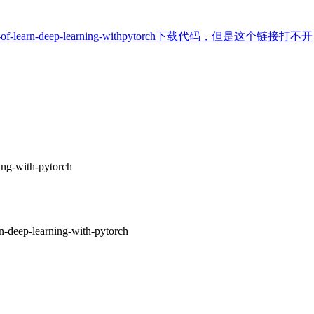
ao/code-of-learn-deep-learning-withpytorch下载代码，但是这个链接打不开
ing-with-pytorch
n-deep-learning-with-pytorch